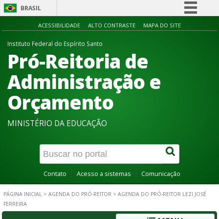
BRASIL
Simplifique!
ACESSIBILIDADE
ALTO CONTRASTE
MAPA DO SITE
Comunica BR
Instituto Federal do Espírito Santo
Pró-Reitoria de
Participe
Acesso à informação
Administração e
Legislação
Orçamento
Canais
MINISTÉRIO DA EDUCAÇÃO
Contato
Acesso a sistemas
Comunicação
PÁGINA INICIAL
>
AGENDA DO PRÓ-REITOR
>
AGENDA DO PRÓ-REITOR LEZI JOSÉ
FERREIRA