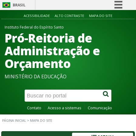
BRASIL
Simplifique!
ACESSIBILIDADE
ALTO CONTRASTE
MAPA DO SITE
Comunica BR
Instituto Federal do Espírito Santo
Pró-Reitoria de
Participe
Acesso à informação
Administração e
Legislação
Orçamento
Canais
MINISTÉRIO DA EDUCAÇÃO
Contato
Acesso a sistemas
Comunicação
PÁGINA INICIAL
>
MAPA DO SITE