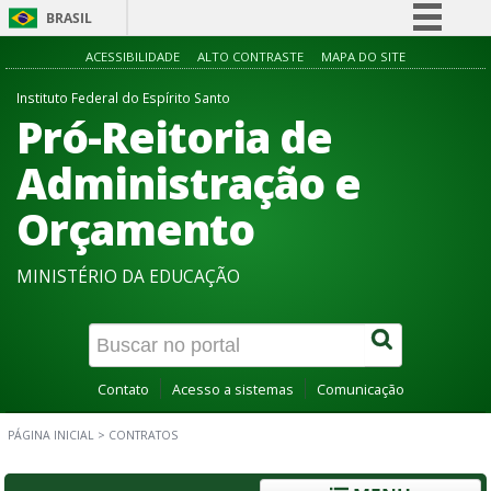
BRASIL
Simplifique!
ACESSIBILIDADE
ALTO CONTRASTE
MAPA DO SITE
Comunica BR
Instituto Federal do Espírito Santo
Pró-Reitoria de
Participe
Acesso à informação
Administração e
Legislação
Orçamento
Canais
MINISTÉRIO DA EDUCAÇÃO
Contato
Acesso a sistemas
Comunicação
PÁGINA INICIAL
>
CONTRATOS