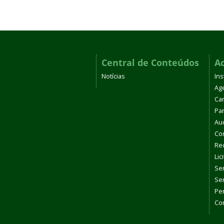
Central de Conteúdos
A
Notícias
Ins
Ag
Car
Par
Aud
Co
Re
Lic
Se
Se
Pe
Con