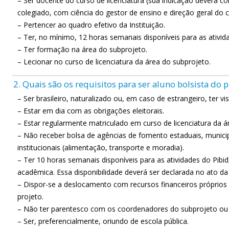
– Ser docente do curso de licenciatura (sua indicação deverá c
colegiado, com ciência do gestor de ensino e direção geral do
– Pertencer ao quadro efetivo da Instituição.
– Ter, no mínimo, 12 horas semanais disponíveis para as ativida
– Ter formação na área do subprojeto.
– Lecionar no curso de licenciatura da área do subprojeto.
2. Quais são os requisitos para ser aluno bolsista do
– Ser brasileiro, naturalizado ou, em caso de estrangeiro, ter v
– Estar em dia com as obrigações eleitorais.
– Estar regularmente matriculado em curso de licenciatura da á
– Não receber bolsa de agências de fomento estaduais, municipa
institucionais (alimentação, transporte e moradia).
– Ter 10 horas semanais disponíveis para as atividades do Pibid
acadêmica. Essa disponibilidade deverá ser declarada no ato da 
– Dispor-se a deslocamento com recursos financeiros próprios 
projeto.
– Não ter parentesco com os coordenadores do subprojeto ou pro
– Ser, preferencialmente, oriundo de escola pública.