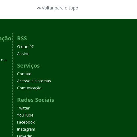
Voltar para o topo
ação
RSS
O que é?
Assine
rnas
Serviços
Contato
Acesso a sistemas
Comunicação
Redes Sociais
Twitter
YouTube
Facebook
Instagram
Linkedin