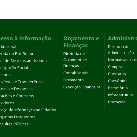
cesso à Informação
Orçamento e
Administr
Finanças
titucional
Diretoria de
Administração
enda do Pró-Reitor
Diretoria de
Orçamento e
Normativas Inte
ta de Serviços ao Usuário
Finanças
Compras
ticipação Social
Contabilidade
Contratos
itoria
Orçamento
Convênios
nvênios e Transferências
Execução Financeira
Patrimônio
ceitas e Despesas
Infraestrutura
itações e Contratos
Protocolo
rvidores
rviço de Informação ao Cidadão
rguntas Frequentes
sultas Públicas