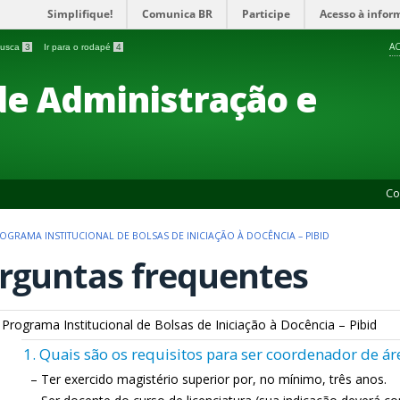
Simplifique!
Comunica BR
Participe
Acesso à infor
AC
 busca
3
Ir para o rodapé
4
 de Administração e
Co
OGRAMA INSTITUCIONAL DE BOLSAS DE INICIAÇÃO À DOCÊNCIA – PIBID
rguntas frequentes
 Programa Institucional de Bolsas de Iniciação à Docência – Pibid
1. Quais são os requisitos para ser coordenador de ár
– Ter exercido magistério superior por, no mínimo, três anos.