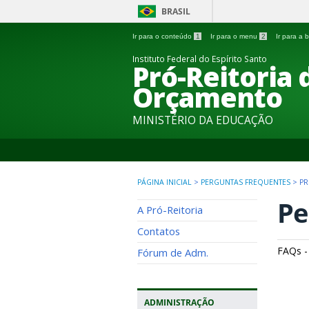
BRASIL
Ir para o conteúdo
1
Ir para o menu
2
Ir para a
Instituto Federal do Espírito Santo
Pró-Reitoria
Orçamento
MINISTÉRIO DA EDUCAÇÃO
PÁGINA INICIAL
>
PERGUNTAS FREQUENTES
>
PR
Pe
A Pró-Reitoria
Contatos
FAQs -
Fórum de Adm.
ADMINISTRAÇÃO