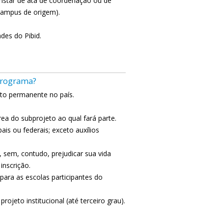
onstar de ata de coordenação ou de
 campus de origem).
des do Pibid.
 programa?
isto permanente no país.
rea do subprojeto ao qual fará parte.
is ou federais; exceto auxílios
, sem, contudo, prejudicar sua vida
inscrição.
para as escolas participantes do
jeto institucional (até terceiro grau).