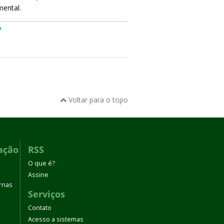
mental.
?
.
Voltar para o topo
ação
RSS
O que é?
Assine
rnas
Serviços
Contato
Acesso a sistemas