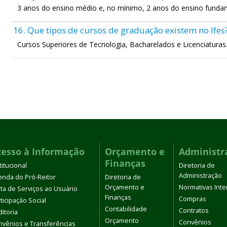
3 anos do ensino médio e, no mínimo, 2 anos do ensino funda
16. Que tipos de cursos de graduação existem no Ifes
Cursos Superiores de Tecnologia, Bacharelados e Licenciaturas
cesso à Informação
Orçamento e
Administr
Finanças
titucional
Diretoria de
Administração
enda do Pró-Reitor
Diretoria de
Orçamento e
Normativas Inte
ta de Serviços ao Usuário
Finanças
Compras
ticipação Social
Contabilidade
Contratos
itoria
Orçamento
Convênios
nvênios e Transferências