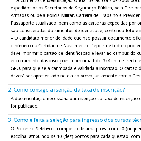
– Documento de Identificação Oficial. Serão considerados docu
expedidos pelas Secretarias de Segurança Pública, pela Diretoria-
Armadas ou pela Polícia Militar, Carteira de Trabalho e Previdênc
Passaporte atualizado, bem como as carteiras expedidas por ord
são consideradas documentos de identidade, contendo foto e im
– O candidato menor de idade que não possuir documento oficial
o número da Certidão de Nascimento. Depois de todo o procedi
deve imprimir o cartão de identificação e levar ao campus do cu
encerramento das inscrições, com uma foto 3x4 cm de frente e
GRU, para que seja carimbada e validada a inscrição. O cartão
deverá ser apresentado no dia da prova juntamente com a Cer
2. Como consigo a isenção da taxa de inscrição?
A documentação necessária para isenção da taxa de inscrição 
for publicado.
3. Como é feita a seleção para ingresso dos cursos téc
O Processo Seletivo é composto de uma prova com 50 (cinquent
escolha, atribuindo-se 10 (dez) pontos para cada questão, com 