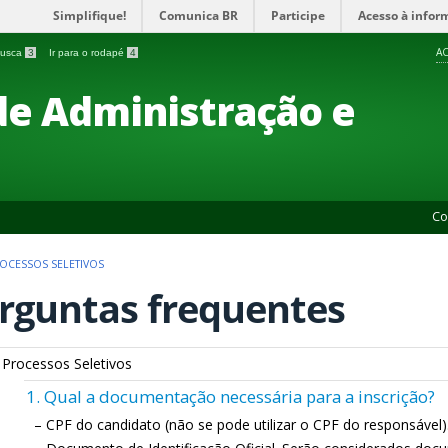
Simplifique!
Comunica BR
Participe
Acesso à infor
AC
 busca
3
Ir para o rodapé
4
 de Administração e
Co
OCESSOS SELETIVOS
rguntas frequentes
 Processos Seletivos
1. Qual a documentação necessária para a inscrição?
– CPF do candidato (não se pode utilizar o CPF do responsável)