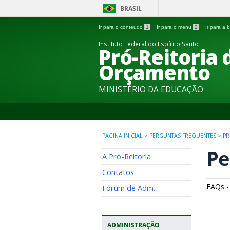
BRASIL
Ir para o conteúdo
1
Ir para o menu
2
Ir para a
Instituto Federal do Espírito Santo
Pró-Reitoria
Orçamento
MINISTÉRIO DA EDUCAÇÃO
PÁGINA INICIAL
>
PERGUNTAS FREQUENTES
>
PR
Pe
A Pró-Reitoria
Contatos
FAQs -
Fórum de Adm.
ADMINISTRAÇÃO