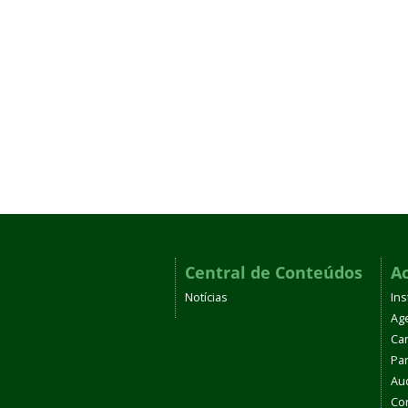
Central de Conteúdos
A
Notícias
Ins
Ag
Car
Par
Aud
Co