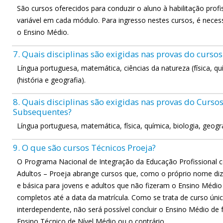
São cursos oferecidos para conduzir o aluno à habilitação profi
variável em cada módulo. Para ingresso nestes cursos, é neces
o Ensino Médio.
7. Quais disciplinas são exigidas nas provas do curso
Língua portuguesa, matemática, ciências da natureza (física, qu
(história e geografia).
8. Quais disciplinas são exigidas nas provas do Curs
Subsequentes?
Língua portuguesa, matemática, física, química, biologia, geograf
9. O que são cursos Técnicos Proeja?
O Programa Nacional de Integração da Educação Profissional 
Adultos – Proeja abrange cursos que, como o próprio nome diz
e básica para jovens e adultos que não fizeram o Ensino Médio
completos até a data da matrícula. Como se trata de curso únic
interdependente, não será possível concluir o Ensino Médio d
Ensino Técnico de Nível Médio ou o contrário.