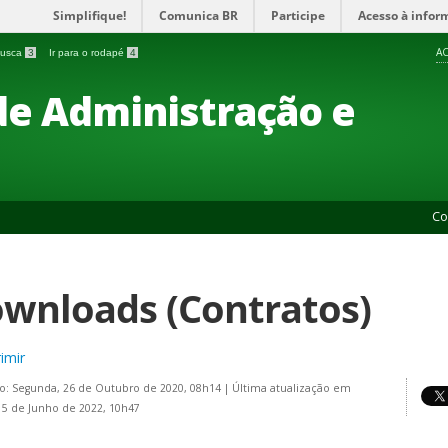
Simplifique!
Comunica BR
Participe
Acesso à infor
AC
 busca
3
Ir para o rodapé
4
 de Administração e
Co
wnloads (Contratos)
imir
o: Segunda, 26 de Outubro de 2020, 08h14
|
Última atualização em
15 de Junho de 2022, 10h47