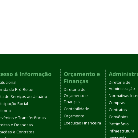
cesso à Informação
Orçamento e
Administr
Finanças
titucional
Diretoria de
Administração
enda do Pró-Reitor
Diretoria de
Orçamento e
Normativas Inte
ta de Serviços ao Usuário
Finanças
Compras
ticipação Social
Contabilidade
Contratos
itoria
Orçamento
Convênios
nvênios e Transferências
Execução Financeira
Patrimônio
ceitas e Despesas
Infraestrutura
itações e Contratos