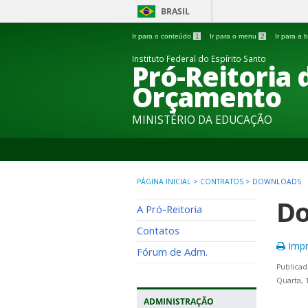
BRASIL
Ir para o conteúdo
1
Ir para o menu
2
Ir para a
Instituto Federal do Espírito Santo
Pró-Reitoria
Orçamento
MINISTÉRIO DA EDUCAÇÃO
PÁGINA INICIAL
>
CONTRATOS
>
DOWNLOADS
Do
A Pró-Reitoria
Contatos
Impr
Fórum de Adm.
Publicad
Quarta, 
ADMINISTRAÇÃO