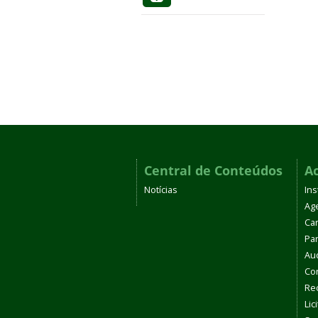
Central de Conteúdos
A
Notícias
Ins
Ag
Car
Par
Aud
Co
Re
Lic