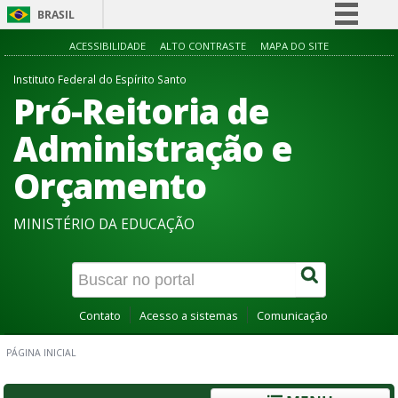
BRASIL
Simplifique!
ACESSIBILIDADE
ALTO CONTRASTE
MAPA DO SITE
Comunica BR
Instituto Federal do Espírito Santo
Pró-Reitoria de
Participe
Acesso à informação
Administração e
Legislação
Orçamento
Canais
MINISTÉRIO DA EDUCAÇÃO
Contato
Acesso a sistemas
Comunicação
PÁGINA INICIAL