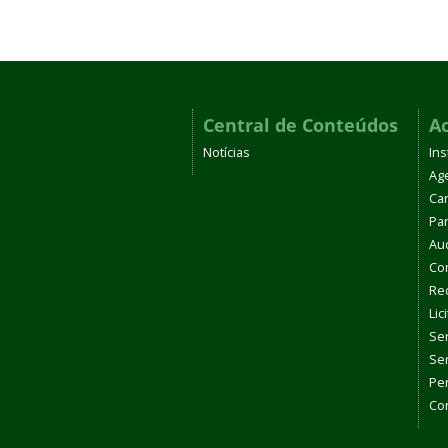
Central de Conteúdos
A
Notícias
Ins
Ag
Car
Par
Aud
Co
Re
Lic
Se
Se
Pe
Con