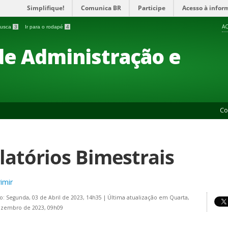
Simplifique!
Comunica BR
Participe
Acesso à infor
AC
 busca
3
Ir para o rodapé
4
 de Administração e
Co
latórios Bimestrais
imir
o: Segunda, 03 de Abril de 2023, 14h35
|
Última atualização em Quarta,
ezembro de 2023, 09h09