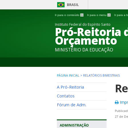
BRASIL
Ir para o conteúdo
1
Ir para o menu
2
Ir para a
Instituto Federal do Espírito Santo
Pró-Reitoria
Orçamento
MINISTÉRIO DA EDUCAÇÃO
PÁGINA INICIAL
>
RELATÓRIOS BIMESTRAIS
Re
A Pró-Reitoria
Contatos
Impr
Fórum de Adm.
Publicad
27 de D
ADMINISTRAÇÃO