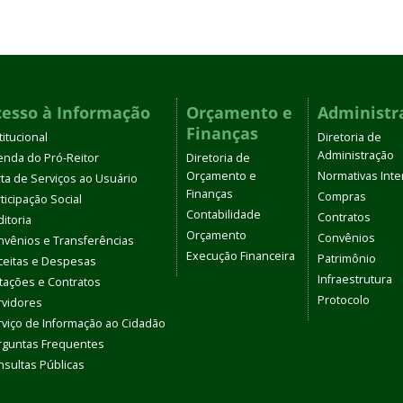
cesso à Informação
Orçamento e
Administr
Finanças
titucional
Diretoria de
Administração
enda do Pró-Reitor
Diretoria de
Orçamento e
Normativas Inte
ta de Serviços ao Usuário
Finanças
Compras
ticipação Social
Contabilidade
Contratos
itoria
Orçamento
Convênios
nvênios e Transferências
Execução Financeira
Patrimônio
ceitas e Despesas
Infraestrutura
itações e Contratos
Protocolo
rvidores
rviço de Informação ao Cidadão
rguntas Frequentes
sultas Públicas