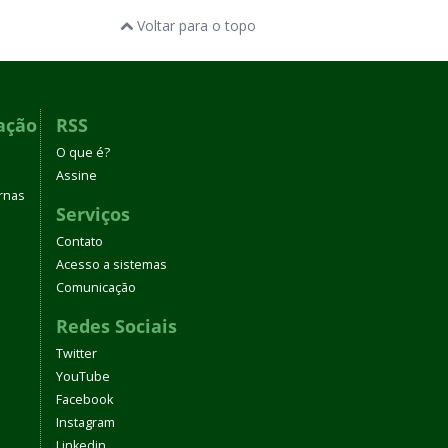
Voltar para o topo
ação
RSS
O que é?
Assine
rnas
Serviços
Contato
Acesso a sistemas
Comunicação
Redes Sociais
Twitter
YouTube
Facebook
Instagram
Linkedin