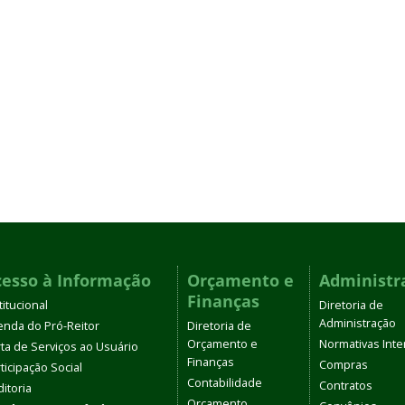
cesso à Informação
Orçamento e
Administr
Finanças
titucional
Diretoria de
Administração
enda do Pró-Reitor
Diretoria de
Orçamento e
Normativas Inte
ta de Serviços ao Usuário
Finanças
Compras
ticipação Social
Contabilidade
Contratos
itoria
Orçamento