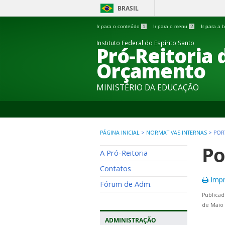
BRASIL
Ir para o conteúdo
1
Ir para o menu
2
Ir para a
Instituto Federal do Espírito Santo
Pró-Reitoria
Orçamento
MINISTÉRIO DA EDUCAÇÃO
PÁGINA INICIAL
>
NORMATIVAS INTERNAS
>
POR
Po
A Pró-Reitoria
Contatos
Impr
Fórum de Adm.
Publicad
de Maio 
ADMINISTRAÇÃO