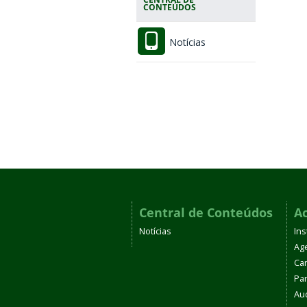
CONTEÚDOS
Notícias
Central de Conteúdos
A
Notícias
Ins
Ag
Car
Par
Aud