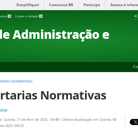
Simplifique!
Comunica BR
Participe
Acesso à infor
AC
 busca
3
Ir para o rodapé
4
 de Administração e
Co
TARIAS NORMATIVAS
rtarias Normativas
imir
o: Quinta, 17 de Abril de 2025, 13h48
|
Última atualização em Quinta, 08
de 2025, 09h22