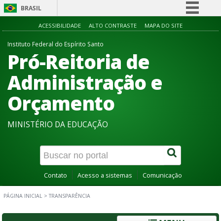
BRASIL
Simplifique!
ACESSIBILIDADE
ALTO CONTRASTE
MAPA DO SITE
Comunica BR
Instituto Federal do Espírito Santo
Pró-Reitoria de
Participe
Acesso à informação
Administração e
Legislação
Orçamento
Canais
MINISTÉRIO DA EDUCAÇÃO
Contato
Acesso a sistemas
Comunicação
PÁGINA INICIAL
>
TRANSPARÊNCIA